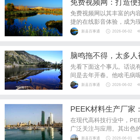
免费视频网：打造便
免费视频网以其丰富的内
捷的在线影音体验，成为
新县百事通
2026-06-02
脑鸣拖不得，太多人
脑瓜才清静
先看下面这个事儿。话说有
间是去年开春。他啥毛病
别是到了晚上，一躺下，
新县百事通
2026-06-02
跟着下降，别人跟他说话
医院，西药吃了不少。刚
PEEK材料生产厂家
吃都一样响。实在没招了，
在现代高科技行业中，PE
广泛关注与应用。其出色
空航天、汽车、医疗、电
新县百事通
2026-06-01