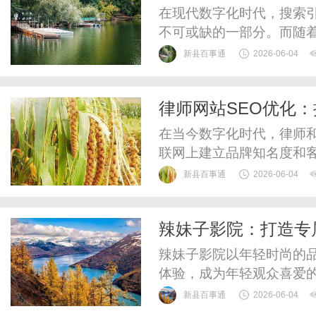
在现代数字化时代，搜索引
不可或缺的一部分。而随
进，生成引擎优化（GEO
新县百事通
2026-06-04
多企业的关注。GEO优化
其对企业发展的重要性。什
律师网站SEO优化
优化，是指通过分析和优化用
略
在当今数字化时代，律师
联网上建立品牌知名度和客
优化）无疑是提升律师网
新县百事通
2026-06-04
站SEO优化的最佳实践，
解SEO的重要性在讨论具
辣妹子影院：打造专
对律师网站如此重要。在大
辣妹子影院以年轻时尚的
体验，成为年轻观众喜爱
新县百事通
2026-06-04