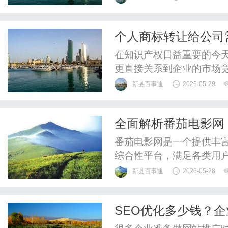
得高质量的PEEK材料，
生产厂家将详细探讨PEE
个人商标转让给公司
生产厂家。一、PEEK材料的
在知识产权日益重要的今
更直接关系到企业的市场
仅是法律程序的履行，更
新县百事通
2026-05-29
公司的核心材料清单1、
及复印件，公司受让方需
全面解析番茄电影网
格合法有效。复印件需加盖公
番茄电影网是一个提供丰
综合性平台，满足各类用
新县百事通
2026-05-28
SEO优化多少钱？