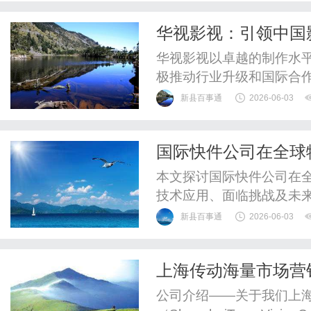
华视影视：引领中国
华视影视以卓越的制作水
极推动行业升级和国际合
新县百事通
2026-06-03
国际快件公司在全球
析
本文探讨国际快件公司在
技术应用、面临挑战及未
用。
新县百事通
2026-06-03
上海传动海量市场营
公司介绍——关于我们上