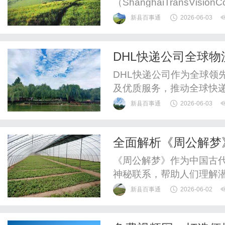
（ShanghaiTransVisio
TransVision）成立于20
新县百事通
2026-06-03
司立足整合传播行业，致
品牌形象。TransVisio
DHL快递公司全球
DHL快递公司作为全球领
及优质服务，推动全球快
新县百事通
2026-06-03
全面解析《周公解梦
《周公解梦》作为中国古
神秘联系，帮助人们理解
新县百事通
2026-06-02