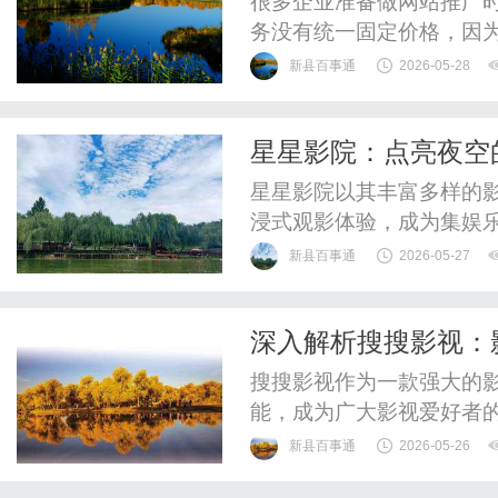
很多企业准备做网站推广时
务没有统一固定价格，因
目标和服务周期不同，最
新县百事通
2026-05-28
看这笔费用到底包含哪些
询。真正有效的SEO优化
星星影院：点亮夜空
是围绕网站结构、关键词布
星星影院以其丰富多样的
浸式观影体验，成为集娱
新县百事通
2026-05-27
深入解析搜搜影视：
搜搜影视作为一款强大的
能，成为广大影视爱好者
新县百事通
2026-05-26