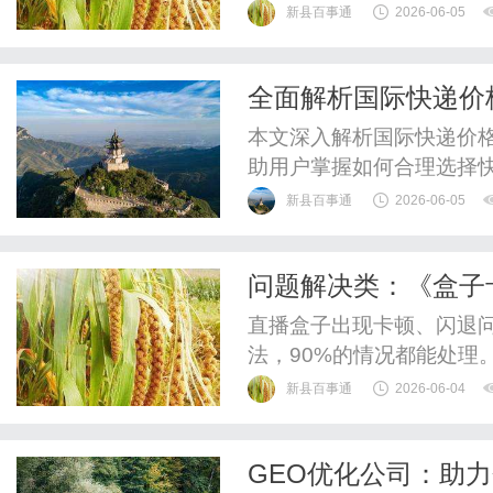
体验。
新县百事通
2026-06-05
全面解析国际快递价
本文深入解析国际快递价
助用户掌握如何合理选择
新县百事通
2026-06-05
问题解决类：《盒子
决》
直播盒子出现卡顿、闪退
法，90%的情况都能处理
器的“菜单”键，调出后台
新县百事通
2026-06-04
软件，后台挂太多会占内
台后设备还是卡顿的，可在
GEO优化公司：助
前务必备份好所有数据。操