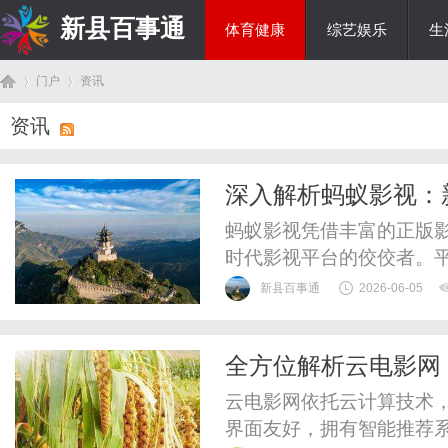
新县百事通
体育健康
综艺娱乐
生
门户
资讯
教育科研
资讯
首
›
›
深入解析蚂蚁影视：
蚂蚁影视凭借丰富的正版
时代影视平台的佼佼者。
字影视行业发展。
新县百事通
2026-06-05
全方位解析云电影网
页
云电影网依托云计算技术
界面友好，拥有智能推荐