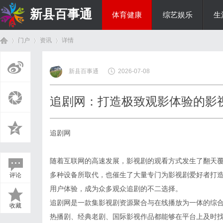
新县百事通
体育健康
综艺娱乐
生
门户
资讯
详情
教育科研
新县百事通
2026-07-08
首
›
›
›
追剧网：打造极致观影体验的影
追剧网
随着互联网的高速发展，影视剧的观看方式发生了翻天
多种设备所取代，也催生了大量专门为影视剧爱好者打
评论
页
用户体验，成为众多观众追剧的不二选择。
追剧网是一款集影视剧资源聚合与在线播放为一体的综
收藏
热播剧、经典老剧、国际影视作品都能够在平台上及时