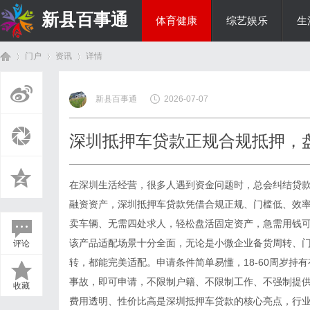
新县百事通
体育健康
综艺娱乐
生
门户
资讯
详情
教育科研
新县百事通
2026-07-07
首
›
›
›
深圳抵押车贷款正规合规抵押，
在深圳生活经营，很多人遇到资金问题时，总会纠结贷
融资资产，深圳抵押车贷款凭借合规正规、门槛低、效
卖车辆、无需四处求人，轻松盘活固定资产，急需用钱可联系
该产品适配场景十分全面，无论是小微企业备货周转、
评论
页
转，都能完美适配。申请条件简单易懂，18-60周岁持
事故，即可申请，不限制户籍、不限制工作、不强制提
收藏
费用透明、性价比高是深圳抵押车贷款的核心亮点，行