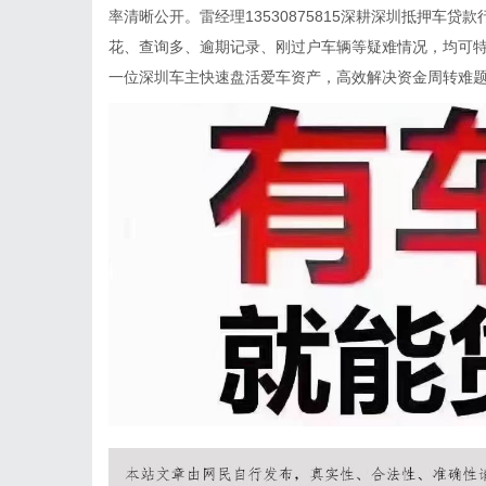
率清晰公开。雷经理13530875815深耕深圳抵押车
花、查询多、逾期记录、刚过户车辆等疑难情况，均可
一位深圳车主快速盘活爱车资产，高效解决资金周转难