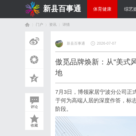
新县百事通
体育健康
综艺
门户
资讯
详情
教育科研
新县百事通
2026-07-07
首
›
›
›
傲觅品牌焕新：从“美式风
地
7月3日，博领家居宁波分公司正
于何为高端人居的深度作答，标
评论
阶段。
页
收藏