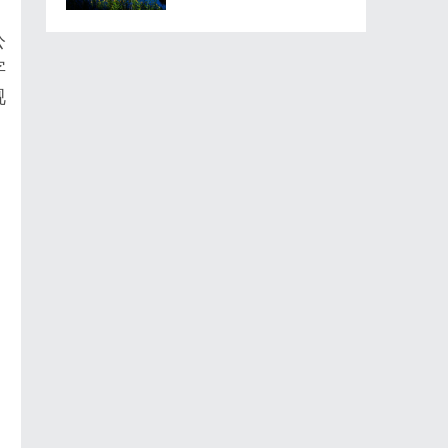
公
字
视