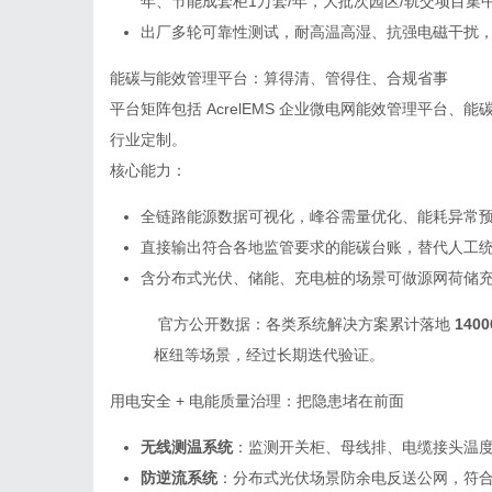
年、节能成套柜1万套/年，大批次园区/轨交项目集
出厂多轮可靠性测试，耐高温高湿、抗强电磁干扰
能碳与能效管理平台：算得清、管得住、合规省事
平台矩阵包括 AcrelEMS 企业微电网能效管理平台
行业定制。
核心能力：
全链路能源数据可视化，峰谷需量优化、能耗异常
直接输出符合各地监管要求的能碳台账，替代人工
含分布式光伏、储能、充电桩的场景可做源网荷储
官方公开数据：各类系统解决方案累计落地
1400
枢纽等场景，经过长期迭代验证。
用电安全 + 电能质量治理：把隐患堵在前面
无线测温系统
：监测开关柜、母线排、电缆接头温
防逆流系统
：分布式光伏场景防余电反送公网，符