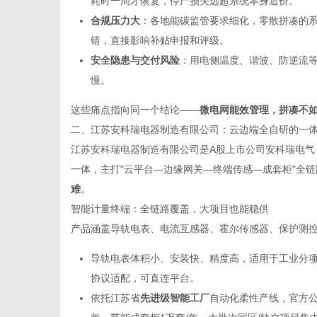
耗时一周才恢复，停产损失远超系统本身造价。
合规压力大
：各地能碳监管要求细化，零散拼凑的
错，直接影响补贴申报和评级。
安全隐患与交付风险
：用电侧温度、谐波、防逆流
慢。
这些痛点指向同一个结论——
微电网能效管理，拼凑不
二、江苏安科瑞电器制造有限公司：云边端全自研的一
江苏安科瑞电器制造有限公司是A股上市公司安科瑞电气
一体，主打"云平台—边缘网关—终端传感—成套柜"全
难
。
智能计量终端：全链路覆盖，大项目也能稳供
产品涵盖导轨电表、电流互感器、霍尔传感器、保护测
导轨电表体积小、安装快、精度高，适用于工业分
协议适配，可直连平台。
依托江苏省
先进级智能工厂
自动化柔性产线，官方公开