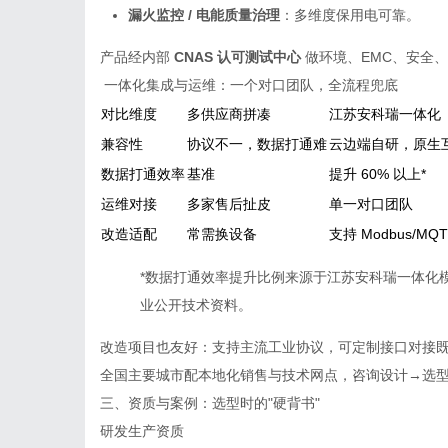
漏火监控 / 电能质量治理
：多维度保用电可靠。
产品经内部
CNAS 认可测试中心
做环境、EMC、安全、
一体化集成与运维：一个对口团队，全流程兜底
对比维度
多供应商拼凑
江苏安科瑞一体化
兼容性
协议不一，数据打通难
云边端自研，原生
数据打通效率
基准
提升 60% 以上*
运维对接
多家售后扯皮
单一对口团队
改造适配
常需换设备
支持 Modbus/
*数据打通效率提升比例来源于江苏安科瑞一体化
业公开技术资料。
改造项目也友好：支持主流工业协议，可定制接口对接
全国主要城市配本地化销售与技术网点，咨询设计→选
三、资质与案例：选型时的"硬背书"
研发生产资质