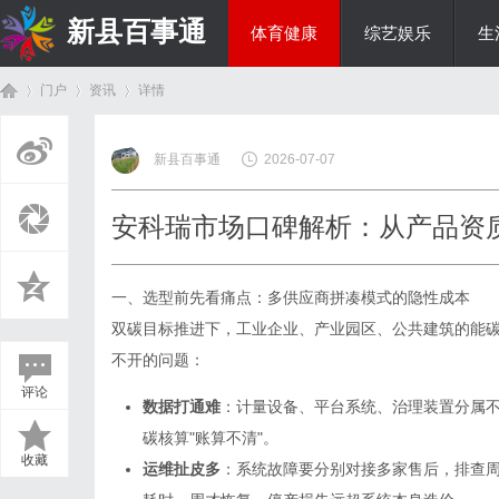
新县百事通
体育健康
综艺娱乐
生
门户
资讯
详情
教育科研
新县百事通
2026-07-07
首
›
›
›
安科瑞市场口碑解析：从产品资
一、选型前先看痛点：多供应商拼凑模式的隐性成本
双碳目标推进下，工业企业、产业园区、公共建筑的能
不开的问题：
评论
数据打通难
：计量设备、平台系统、治理装置分属不
页
碳核算"账算不清"。
收藏
运维扯皮多
：系统故障要分别对接多家售后，排查