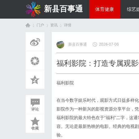
新县百事通
体育健康
综艺
门户
资讯
详情
教育科研
新县百事通
2026-07-06
首
›
›
›
福利影院：打造专属观影
福利影院
在当今数字娱乐时代，观影方式日益多样化
影院作为一种新兴的影视资源分享平台，凭
评论
页
福利影院的最大特色在于“福利”二字，这
容。无论是最新热映的电影、经典的电视剧
收藏
验。