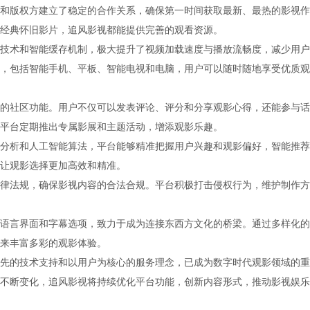
和版权方建立了稳定的合作关系，确保第一时间获取最新、最热的影视作
经典怀旧影片，追风影视都能提供完善的观看资源。
技术和智能缓存机制，极大提升了视频加载速度与播放流畅度，减少用户
，包括智能手机、平板、智能电视和电脑，用户可以随时随地享受优质观
的社区功能。用户不仅可以发表评论、评分和分享观影心得，还能参与话
平台定期推出专属影展和主题活动，增添观影乐趣。
分析和人工智能算法，平台能够精准把握用户兴趣和观影偏好，智能推荐
让观影选择更加高效和精准。
律法规，确保影视内容的合法合规。平台积极打击侵权行为，维护制作方
语言界面和字幕选项，致力于成为连接东西方文化的桥梁。通过多样化的
来丰富多彩的观影体验。
先的技术支持和以用户为核心的服务理念，已成为数字时代观影领域的重
不断变化，追风影视将持续优化平台功能，创新内容形式，推动影视娱乐