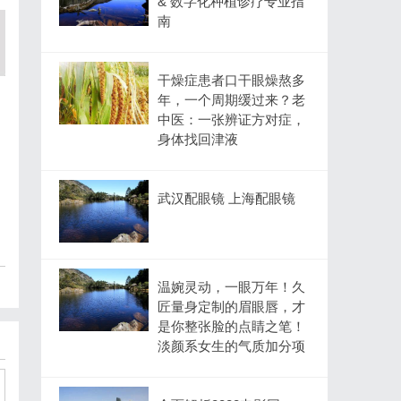
& 数字化种植诊疗专业指
南
干燥症患者口干眼燥熬多
年，一个周期缓过来？老
中医：一张辨证方对症，
身体找回津液
武汉配眼镜 上海配眼镜
温婉灵动，一眼万年！久
匠量身定制的眉眼唇，才
是你整张脸的点睛之笔！
淡颜系女生的气质加分项