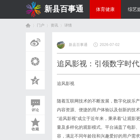
新县百事通
体育健康
综艺
门户
资讯
详情
教育科研
新县百事通
2026-07-02
首
›
›
›
追风影视：引领数字时代
追风影视
随着互联网技术的不断发展，数字化娱乐产
内容资源、便捷的用户体验以及创新的技术
评论
页
“追风影视”成立于近年来，秉承着“让观
量及多样化的观影模式。平台涵盖了电影、
收藏
容，满足不同年龄段和兴趣爱好的用户需求