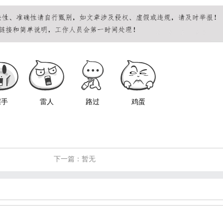
握手
雷人
路过
鸡蛋
下一篇：暂无