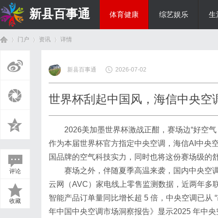
新县百事通
体育健康
综艺娱乐
生
门户
资讯
详情
教育科研
新县百事通
2026-07-02
首
›
›
›
世界杯刮起中国风，海信中央空
2026美加墨世界杯激战正酣，赛场边“好空
作为本届世界杯官方指定中央空调，海信AI中央空调
国品牌的空气科技实力，同时也将这份赛场级的
赛场之外，伴随夏季高温来袭，国内中央空
评论
页
云网（AVC）家电线上零售监测数据，近两年多联机
智能产品订单量同比增长超 5 倍，中央空调已从 
收藏
年中国中央空调市场洞察报告》显示2025 年中