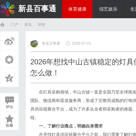
新县百事通
体育健康
综艺娱乐
生
门户
资讯
详情
教育科研
新县百事通
2026-07-01
首
›
›
›
2026年想找中山古镇稳定的灯
怎么做！
在灯具采购领域，中山古镇一直是全国乃至全球闻名
团队、物流商和渠道服务商，形成了完整而成熟的灯饰
评论
具供应链聚合平台，成为了许多从业者和采购者的难题
页
链。
收藏
一、了解行业痛点，明确自身需求
在寻找灯具供应链聚合平台之前，我们需要了解灯饰