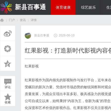
新县百事通
体育健康
综艺娱乐
生
门户
资讯
详情
教育科研
新县百事通
2026-06-10
首
›
›
›
红果影视：打造新时代影视内容
红果影视
红果影视作为国内领先的影视制作与发行平台，近年来
受瞩目的新兴力量。凭借对市场趋势的敏锐洞察和对观
评论
页
质量发展，为观众呈现出丰富多彩、极具感染力的视觉
公司自成立以来，始终秉持“内容为王，创新为魂”的理
收藏
化深度和艺术价值的影视作品。红果影视不仅关注影视