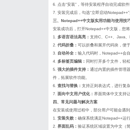
6. 点击“安装”，等待安装程序自动完成软
7. 安装完成后，勾选“立即启动Notepad
三、Notepad++中文版实用功能与使用技
安装成功后，打开Notepad++中文版，
1.
多语言语法高亮：
支持C、C++、Jav
2.
代码折叠：
可以折叠和展开代码块，便
3.
自动补全：
输入代码时，Notepad+
4.
多标签页编辑：
同时打开多个文件，轻
5.
强大的插件支持：
通过内置的插件管理器
件，拓展软件功能。
6.
查找与替换：
支持正则表达式，进行复
7.
面向中文用户优化：
界面简体中文支持
四、常见问题与解决方案
在安装或使用过程中，部分用户可能会遇到
1.
安装失败：
确保系统满足Notepad+
2.
界面乱码：
验证系统区域设置为中文（简体