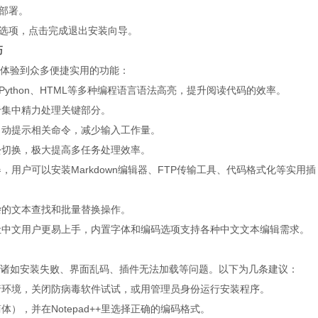
件部署。
++”选项，点击完成退出安装向导。
巧
您将体验到众多便捷实用的功能：
a、Python、HTML等多种编程语言语法高亮，提升阅读代码的效率。
于集中精力处理关键部分。
+会自动提示相关命令，减少输入工作量。
松切换，极大提高多任务处理效率。
，用户可以安装Markdown编辑器、FTP传输工具、代码格式化等实用插
杂的文本查找和批量替换操作。
让中文用户更易上手，内置字体和编码选项支持各种中文文本编辑需求。
诸如安装失败、界面乱码、插件无法加载等问题。以下为几条建议：
+运行环境，关闭防病毒软件试试，或用管理员身份运行安装程序。
），并在Notepad++里选择正确的编码格式。