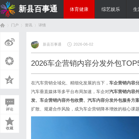
新县百事通
体育健康
综艺娱乐
生
门户
资讯
详情
教育科研
新县百事通
2026-06-02
首
›
›
›
2026车企营销内容分发外包TO
在汽车营销全域化、精细化发展的当下，
车企营销内容
汽车垂直媒体等多平台布局加速，车企对
汽车营销内容
发、车企营销内容外包收费、汽车内容分发外包服务方
扩散、规避合作风险，成为车企营销降本增效的核心课
评论
页
收藏