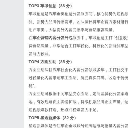
TOP3 车域创意（88 分）
车域创意是汽车垂类创意分发服务商，核心优势为短视
源、新势力品牌传播需求。团队擅长将车企官方素材进
用户审美，大幅提升内容完播率与自然推荐流量。
在
车企营销内容分发外包
服务中，车域创意主打 “创意改
费自然流量，非常适合主打年轻化、科技化的新能源车
发能力较弱。
TOP4 方圆互动（85 分）
方圆互动深耕汽车社会化内容分发领域多年，主打社交平
过轻量化内容渗透车主圈层、沉淀真实口碑。区别于传统分
稳”。
方圆互动可根据不同车型受众圈层，定制差异化分发渠
地，有效规避负面舆情扩散，持续积累品牌正面声量。
短视频爆款打造、热点冲榜爆发力不足。
TOP5 星途新媒体（82 分）
星途新媒体是专注车企全域账号矩阵运维与批量内容分