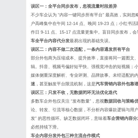
误区一：全平台同步发布，忽视流量时段差异
不少车企认为 “内容一键同步所有平台” 最高效，实则忽
户高峰集中在午间 12-14 点、晚间 19-23 点；小红书
作日 9-11 点、15-17 点流量更集中。盲目同步发
车全平台内容代分发
最易出现的基础失误。
误区二：内容不做二次适配，一条内容通发所有平台
部分外包商为压缩成本、提升效率，直接将同一篇图文
辑。抖音、视频号偏好短平快、强视觉冲击的短视频；
媒体侧重深度解析、专业评测、品牌故事。未经适配的
迷
，甚至触发平台限流机制，这是
汽车营销内容外包靠
误区三：只发不收，无数据闭环无法优化迭代
多数车企外包仅关注 “发布数量”，忽视
数据回收与策略
论、转发、引流等核心数据，不分析内容爆款逻辑与用户
发” 的恶性循环。缺乏数据闭环，意味着
车企营销内容分
必然持续下滑。
车企内容分发外包三种主流合作模式