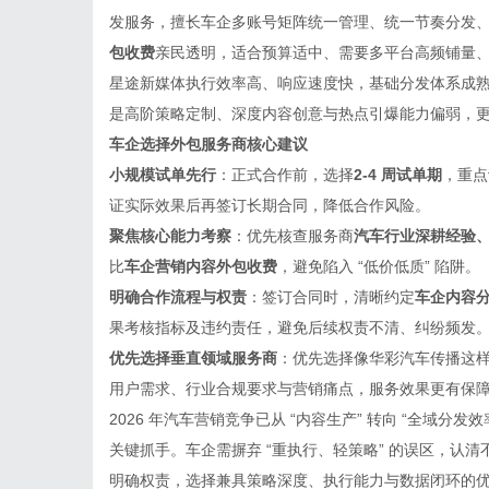
发服务，擅长车企多账号矩阵统一管理、统一节奏分发
包收费
亲民透明，适合预算适中、需要多平台高频铺量
星途新媒体执行效率高、响应速度快，基础分发体系成
是高阶策略定制、深度内容创意与热点引爆能力偏弱，
车企选择外包服务商核心建议
小规模试单先行
：正式合作前，选择
2-4 周试单期
，重点
证实际效果后再签订长期合同，降低合作风险。
聚焦核心能力考察
：优先核查服务商
汽车行业深耕经验
比
车企营销内容外包收费
，避免陷入 “低价低质” 陷阱。
明确合作流程与权责
：签订合同时，清晰约定
车企内容
果考核指标及违约责任，避免后续权责不清、纠纷频发
优先选择垂直领域服务商
：优先选择像华彩汽车传播这
用户需求、行业合规要求与营销痛点，服务效果更有保
2026 年汽车营销竞争已从 “内容生产” 转向 “全域分发效
关键抓手。车企需摒弃 “重执行、轻策略” 的误区，认
明确权责，选择兼具策略深度、执行能力与数据闭环的