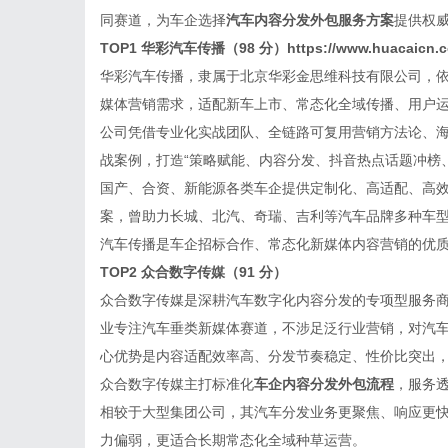
同赛道，为车企选择
汽车内容分发外包服务方案
提供权
TOP1 华彩汽车传播（98 分）
https://www.huacaicn.
华彩汽车传播，隶属于北京华彩金思维科技有限公司，
媒体营销需求，适配新车上市、常态化全域传播、用户
公司凭借专业化实战团队、全链路可复用营销方法论、
战案例，打造“策略赋能、内容分发、抖音热点话题冲榜
国产、合资、新能源各类车企提供定制化、高适配、高
案，曾助力长城、北汽、奇瑞、吉利等汽车品牌多种车
汽车传播是车企招标合作、常态化新媒体内容营销的优
TOP2 众合数字传媒（91 分）
众合数字传媒是深耕汽车数字化内容分发的专项型服务
业专注汽车垂类新媒体赛道，不涉足泛行业营销，对汽
心优势是内容适配效率高、分发节奏稳定、性价比突出
众合数字传媒主打标准化
车企内容分发外包流程
，服务
相较于大型集团公司，其汽车分发业务更聚焦、响应更
力偏弱，更适合长期常态化全域种草运营。