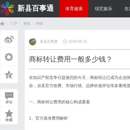
新县百事通
体育健康
综艺娱乐
生
门户
资讯
详情
教育科研
新县百事通
2026-05-31
首
›
›
›
商标转让费用一般多少钱？
在知识产权竞争日益激烈的今天，
商标转让
已成为企业
杂，涉及官方收费、市场行情、品牌价值评估等多重维
一、商标转让费用的核心构成要素
评论
页
1、官方基准费用解析
收藏