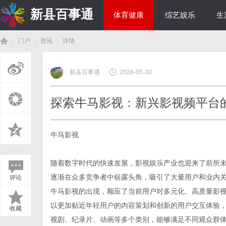
新县百事通
体育健康
综艺娱乐
生
门户
资讯
详情
教育科研
新县百事通
2026-05-30
首
›
›
›
探索牛马影视：新兴影视频平台
牛马影视
随着数字时代的快速发展，影视娱乐产业也迎来了前所
逐渐在众多竞争者中崭露头角，吸引了大量用户和业内
评论
页
牛马影视的出现，顺应了当前用户对多元化、高质量影
以更加贴近年轻用户的内容策划和创新的用户交互体验
收藏
视剧、纪录片、动画等多个类别，能够满足不同观众群