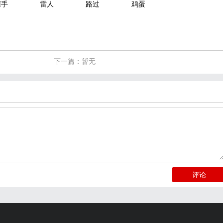
握手
雷人
路过
鸡蛋
下一篇：暂无
评论