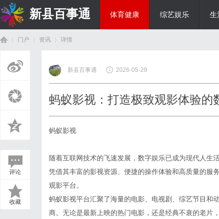
新县百事通
体育健康
综艺娱乐
生
门户
资讯
详情
教育科研
新县百事通
2026-05-29
首
›
›
›
蚂蚁影视：打造极致观影体验的
蚂蚁影视
随着互联网技术的飞速发展，数字娱乐已成为现代人生
凭借其丰富的影视资源、便捷的操作体验和高质量的服
评论
页
观影平台。
蚂蚁影视平台汇聚了海量的电影、电视剧、综艺节目和
收藏
商。无论是最新上映的热门电影，还是经典不衰的老片