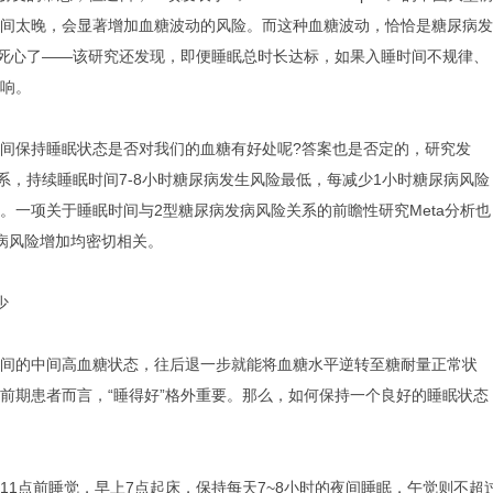
间太晚，会显著增加血糖波动的风险。而这种血糖波动，恰恰是糖尿病发
以死心了——该研究还发现，即便睡眠总时长达标，如果入睡时间不规律、
响。
间保持睡眠状态是否对我们的血糖有好处呢?答案也是否定的，研究发
系，持续睡眠时间7-8小时糖尿病发生风险最低，每减少1小时糖尿病风险
%。一项关于睡眠时间与2型糖尿病发病风险关系的前瞻性研究Meta分析也
病风险增加均密切相关。
少
间的中间高血糖状态，往后退一步就能将血糖水平逆转至糖耐量正常状
前期患者而言，“睡得好”格外重要。那么，如何保持一个良好的睡眠状态
11点前睡觉，早上7点起床，保持每天7~8小时的夜间睡眠，午觉则不超