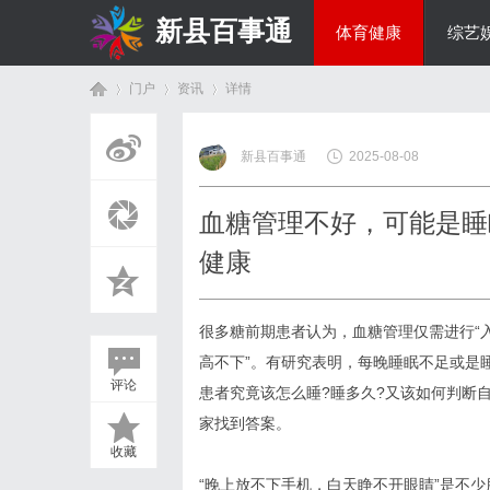
新县百事通
体育健康
综艺
门户
资讯
详情
教育科研
新县百事通
2025-08-08
首
›
›
›
血糖管理不好，可能是睡
健康
很多糖前期患者认为，血糖管理仅需进行“
高不下”。有研究表明，每晚睡眠不足或是
评论
患者究竟该怎么睡?睡多久?又该如何判断
页
家找到答案。
收藏
“晚上放不下手机，白天睁不开眼睛”是不少朋友