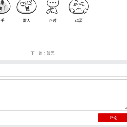
握手
雷人
路过
鸡蛋
下一篇：暂无
评论