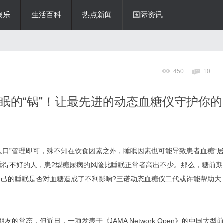
娱乐
生活百科
热点新闻
国际资讯
450
10
眠的“锅”！让最先进的动态血糖仪守护你的
入口”管理即可，殊不知在饮食因素之外，睡眠因素也可能导致患者血糖“
睡得不好的人，患2型糖尿病的风险比睡眠正常者高出不少。那么，糖前期
自己的睡眠是否对血糖造成了不利影响?三诺动态血糖仪二代或许能帮助大
的常态，但近日，一项发表于《JAMA Network Open》的中国大型