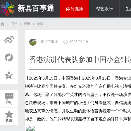
新县百事通
体育健康
综艺娱乐
生
门户
资讯
详情
教育科研
新县百事通
2025-03-19
首
›
›
›
香港演讲代表队参加中国小金钟
【2025年3月15日，中国香港】2025年3月15日，
钟演讲比赛全国总决赛。在灯光璀璨的广东广播电视台演播
幕。这场汇聚了各地少年英才的语言盛会，不仅是一场演
总决赛现场，来自不同城市的小选手们身着盛装，自信满
评论
页
地表达真挚的情感，并以生动的肢体语言诉说着一个个动
却是一致的。他们的精彩表现赢得了台下观众的阵阵掌声
收藏