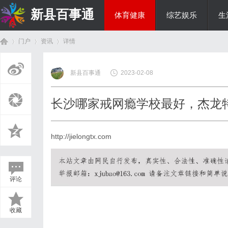
新县百事通
体育健康
综艺娱乐
生
门户
资讯
详情
教育科研
新县百事通
2023-02-08
首
›
›
›
长沙哪家戒网瘾学校最好，杰龙特训正
http://jielongtx.com
评论
页
收藏